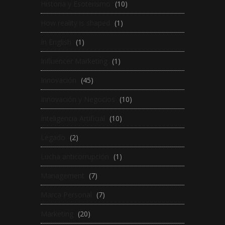
Historia y Esoterismo
(10)
How reality is shaped
(1)
In English
(1)
Influencer Marketing
(1)
Innovación
(45)
Innovación y Negocios
(10)
Inteligencia Artificial
(10)
Legado
(2)
Lucha anticorrupción
(1)
Management
(7)
Marca Personal
(7)
Marketing
(20)