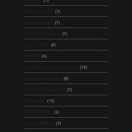
Calidad de vida
(3)
Ciberseguridad
(1)
Content Marketing
(5)
Corona Virus
(8)
Covid19
(6)
Cuarta Revolución Industrial
(18)
Cultura Corporativa
(8)
Customer Experience
(5)
Destacada
(19)
E-Government
(2)
Gestión Pública
(3)