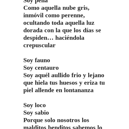
Soy pena
cambiar la
Como aquella nube gris,
13 marzo, 20
inmóvil como perenne,
ocultando toda aquella luz
dorada con la que los días se
despiden… haciéndola
crepuscular
Soy fauno
Soy centauro
Soy aquél aullido frio y lejano
que hiela tus huesos y eriza tu
piel allende en lontananza
Soy loco
Soy sabio
Porque solo nosotros los
malditos benditos sabemos lo