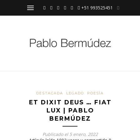
+51 993525451
DESTACADA
LEGADO
POESÍA
ET DIXIT DEUS … FIAT
LUX | PABLO
TAMBIÉN
PODRÍA
BERMÚDEZ
INTERESARTE:
Publicado el
5 enero, 2022