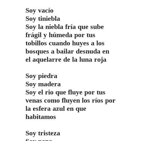
Soy vacío
Soy tiniebla
Soy la niebla fría que sube
Las empres
los 8 princ
frágil y húmeda por tus
Google
tobillos cuando huyes a los
19 octubre, 2
bosques a bailar desnuda en
el aquelarre de la luna roja
Soy piedra
Soy madera
Soy el rio que fluye por tus
venas como fluyen los ríos por
la esfera azul en que
habitamos
Soy tristeza
Inteligencia
ChatGPT ver