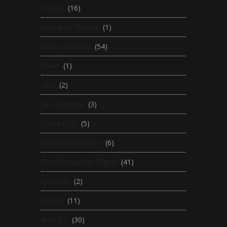
Poesía
(16)
Quantum Physics
(1)
Redes Sociales
(54)
Salud
(1)
SEO
(2)
Sin categoría
(3)
Social CEO
(5)
Social Intellligence
(6)
Transformación Digital
(41)
Universe
(2)
Videos
(11)
Web 2.0
(30)