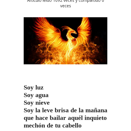
Artículo leído
1092
veces y compartido
0
veces
Odas Disc
28 marzo, 20
Soy luz
Soy agua
Soy nieve
Soy la leve brisa de la mañana
que hace bailar aquél inquieto
mechón de tu cabello