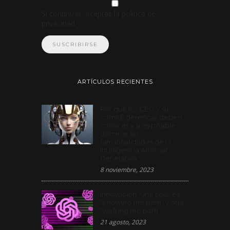
Si continúas, aceptas la política de
privacidad
ARTÍCULOS RECIENTES
Por qué los CEO y su
comité gerencial deben
conocer y si es posible
dominar las
funcionalidades de la
Inteligencia Artificial
Generativa
8 noviembre, 2023
Innovación: Una cosa es
“knowing the path” y otra
“walking the path”
21 agosto, 2023