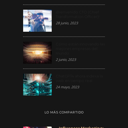
¡Bienvenido CTO (Chief
Transformation Officer)!
28 junio, 2023
Cómo están innovando las
mejores empresas del
mundo
2 junio, 2023
ChatGPT4 ahora indexa la
web en tiempo real
24 mayo, 2023
LO MÁS COMPARTIDO