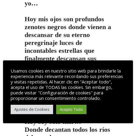
yo…
Hoy mis ojos son profundos
zenotes negros donde vienen a
descansar de su eterno
peregrinaje luces de
incontables estrellas que
finalmente descansan sus
fotones en mis pupilas de lobo
Usamos cookies en nuestro sitio web para brindarle la
experiencia más relevante recordando sus preferencias
Y pensar que estoy compuesto
y visitas repetidas. Al hacer clic en "Aceptar todo",
acepta el uso de TODAS las cookies. Sin embargo,
por ceniza de estrellas que
puede visitar "Configuración de cookies" para
estallaron hace eones
proporcionar un consentimiento controlado.
Ajustes de Cookies
Acepto Todo
Pero hoy….
Hoy soy solo mar…
Donde decantan todos los ríos