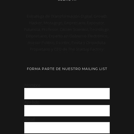
Estratega de Transformación Digital, Growth
Hacker, Mistagogo, Empresario, Expositor,
Futurista, Profesor, Citizen Scientist, Tecnólogo,
Empresario, Experto en Gobierno Electrónico,
Asesor Político, Escritor, Poeta y Orquidiota.
Propietario y CEO de The Startup Factory.
FORMA PARTE DE NUESTRO MAILING LIST
Nombre
Apellido
Email